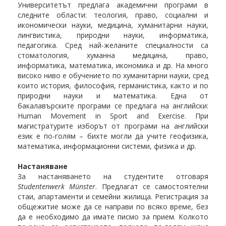
Университетът предлага академични програми в
следните области: теология, право, социални и
икономически науки, медицина, хуманитарни науки,
лингвистика, природни науки, информатика,
педагогика. Сред най-желаните специалности са
стоматология, хуманна медицина, право,
информатика, математика, икономика и др. На много
високо ниво е обучението по хуманитарни науки, сред
които история, философия, германистика, както и по
природни науки и математика. Една от
бакалавърските програми се предлага на английски:
Human Movement in Sport and Exercise. При
магистратурите изборът от програми на английски
език е по-голям – бихте могли да учите геофизика,
математика, информационни системи, физика и др.
Настаняване
За настаняването на студентите отговаря
Studentenwerk Münster
. Предлагат се самостоятелни
стаи, апартаменти и семейни жилища. Регистрация за
общежитие може да се направи по всяко време, без
да е необходимо да имате писмо за прием. Колкото