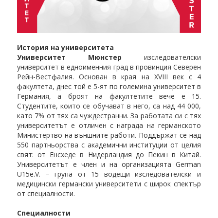
История на университета
Университет Мюнстер
изследователски
университет в едноименния град в провинция Северен
Рейн-Вестфалия. Основан в края на XVIII век с 4
факултета, днес той е 5-ят по големина университет в
Германия, а броят на факултетите вече е 15.
Студентите, които се обучават в него, са над 44 000,
като 7% от тях са чуждестранни. За работата си с тях
университетът е отличен с награда на германското
Министертво на външните работи. Поддържат се над
550 партньорства с академични институции от целия
свят: от Енсхеде в Нидерландия до Пекин в Китай.
Университетът е член и на организацията German
U15e.V. – група от 15 водещи изследователски и
медицински германски университети с широк спектър
от специалности.
Специалности