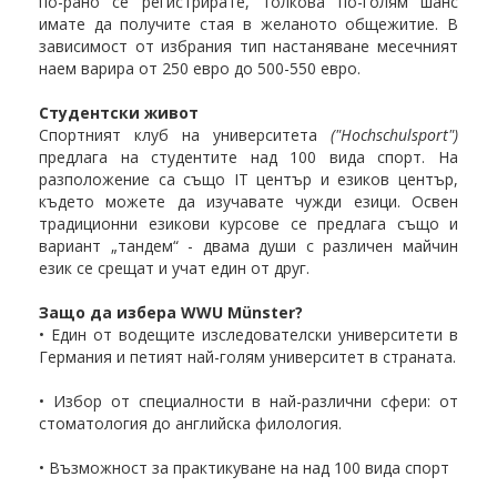
по-рано се регистрирате, толкова по-голям шанс
имате да получите стая в желаното общежитие. В
зависимост от избрания тип настаняване месечният
наем варира от 250 евро до 500-550 евро.
Студентски живот
Спортният клуб на университета
("Hochschulsport")
предлага на студентите над 100 вида спорт. На
разположение са също IT център и езиков център,
където можете да изучавате чужди езици. Освен
традиционни езикови курсове се предлага също и
вариант „тандем“ - двама души с различен майчин
език се срещат и учат един от друг.
Защо да избера WWU Münster?
• Един от водещите изследователски университети в
Германия и петият най-голям университет в страната.
• Избор от специалности в най-различни сфери: от
стоматология до английска филология.
• Възможност за практикуване на над 100 вида спорт