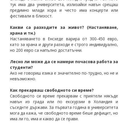
тук има два университета, излизайки навън срещаш
предимно млади хора и често има концерти или
фестивали в близост.
Какви са разходите за живот? (Настаняване,
храна и тн.)
Настаняването в Енсхеде варира от 300-450 евро,
като за храна и други разходи е строго индивидуално,
но 200 евро са напълно достатъчни.
Лесно ли може да се намери почасова работа за
студенти?
Ако не говориш езика е значително по-трудно, но не и
невъзможно.
Как прекарваш свободното си време?
Свободното си време прекарвам с приятели някъде
навън из града или по екскурзии в Холандия и
съседнте държави. За първата година в университета
мога да кажа, че свободното време беше дефицит, но
има ли го, има и какво да се прави.