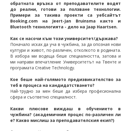
обратната връзка от преподавателите водят
до реални, готови за ползване технологии.
Примери за такива проекти са уебсайтът
Booking.com на Jeert-Jan Bruinsma както и
Bluetooth технологията - дело на Jaap Haartsen.
Как се насочи към този университет/държава?
Поначало исках да уча в чужбина, за да опозная нови
култури и живот, по-различен, отколкото в родината.
В избора ми водеща беше специалността, затова и
ми направи впечатление Университетът на Твенте и
програмата Creative Technology.
Кое беше най-голямото предизвикателство за
теб в процеса на кандидатстването?
Най-трудно за мен беше да избера професионална
сфера и съответно специалност.
Какви плюсове виждаш в обучението в
чужбина? (академичния процес по-различен ли
е? Какво мислиш за преподавателския екип?)