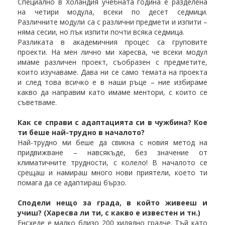
Специално в Холандия учебната година е разделена
на четири модула, всеки по десет седмици.
Различните модули са с различни предмети и изпити –
няма сесии, но пък изпити почти всяка седмица.
Разликата в академичния процес са груповите
проекти. На мен лично ми харесва, че всеки модул
имаме различен проект, съобразен с предметите,
които изучаваме. Дава ни се само темата на проекта
и след това всичко е в наши ръце – ние избираме
какво да направим като имаме ментори, с които се
съветваме.
Как се справи с адаптацията си в чужбина? Кое
ти беше най-трудно в началото?
Най-трудно ми беше да свикна с новия метод на
придвижване – навсякъде, без значение от
климатичните трудности, с колело! В началото се
срещаш и намираш много нови приятели, което ти
помага да се адаптираш бързо.
Сподели нещо за града, в който живееш и
учиш? (Харесва ли ти, с какво е известен и тн.)
Енсхеде е малко близо 200 хилядно градче. Тъй като