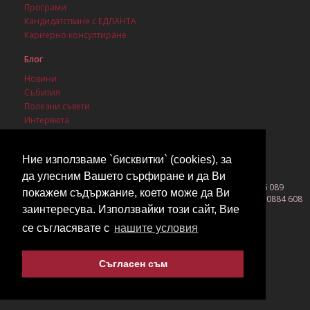
Програми
Кандидатстване с ЕДЛАНТА
Кариерно консултиране
Блог
Новини
Събития
Полезни съвети
Интервюта
Стипендии
Ние използваме `бисквитки` (cookies), за
да улесним Вашето сърфиране и да Ви
София 1142, бул. Васил Левски 3, ет. 1, ап. 1, моб. 0889 086 089
покажем съдържание, което може да Ви
Бургас 8000, ул. Вардар 26, ет. 1, офис 2, тел. 056 530 800, моб. 0884 608
заинтересува. Използвайки този сайт, Вие
419
©2026 EDLANTA All rights reserved!
се съгласявате с
нашите условия
Съгласен съм