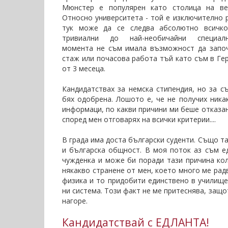
Мюнстер е популярен като столица на вел
Относно университета - той е изключително 
тук може да се следва абсолютно всичко
тривиални до най-необичайни специал
момента не съм имала възможност да запо
стаж или почасова работа тъй като съм в Ге
от 3 месеца.
Кандидатствах за немска стипендия, но за с
бях одобрена. Лошото е, че не получих ника
информаци, по какви причини ми беше отказан
според мен отговарях на всички критерии....
В града има доста български суденти. Също т
и българска общност. В моя поток аз съм е
чужденка и може би поради тази причина ко
някакво странене от мен, което много ме рад
физика и то придобити единствено в училище
ни система. Този факт не ме притеснява, защо
нагоре.
Кандидатствай с ЕДЛАНТА!