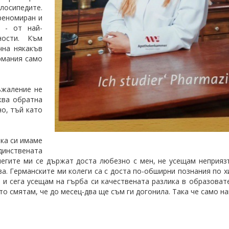
осипедите.
реномиран и
 - от най-
ности. Към
чна някакъв
рмания само
ъжаление не
ква обратна
о, тъй като
ака си имаме
динствената
легите ми се държат доста любезно с мен, не усещам неприяз
ва. Германските ми колеги са с доста по-обширни познания по х
 и сега усещам на гърба си качествената разлика в образоват
то смятам, че до месец-два ще съм ги догонила. Така че само на