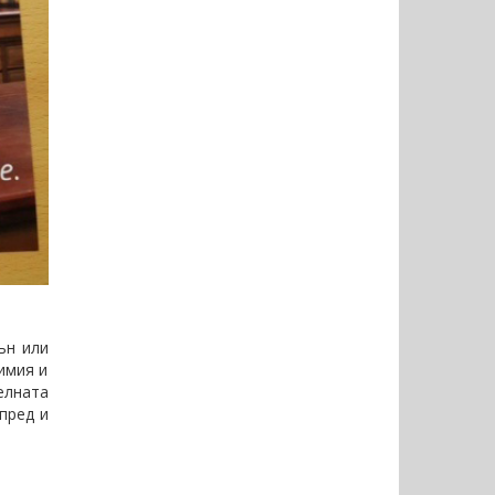
ън или
имия и
елната
пред и