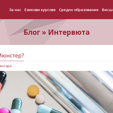
За нас
Езикови курсове
Средно образование
Висш
+
+
+
Блог » Интервюта
Мюнстер?
ментара