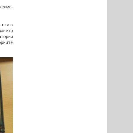
хелмс-
тети в
ването
раторни
орните