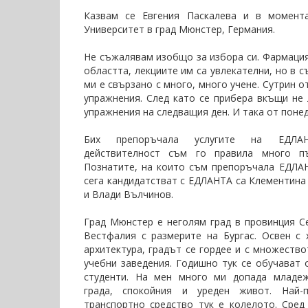
Казвам се Евгения Паскалева и в момент
Университет в град Мюнстер, Германия.
Не съжалявам изобщо за избора си. Фармация
областта, лекциите им са увлекателни, но в 
ми е свързано с много, много учене. Сутрин от
упражнения. След като се прибера вкъщи не
упражнения на следващия ден. И така от понед
Бих препоръчала услугите на ЕДЛ
действителност съм го правила много пъ
Познатите, на които съм препоръчала ЕДЛА
сега кандидатстват с ЕДЛАНТА са Клементин
и Влади Вълчинов.
Град Мюнстер е неголям град в провинция С
Вестфалия с размерите на Бургас. Освен с 
архитектура, градът се гордее и с множество
учебни заведения. Годишно тук се обучават 
студенти. На мен много ми допада младеж
града, спокойния и уреден живот. Най-п
транспортно средство тук е колелото. Сред