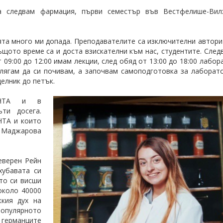
а следвам фармация, първи семестър във Вестфелише-Вил
та много ми допада. Преподавателите са изключителни автори
същото време са и доста взискателни към нас, студентите. След
 09:00 до 12:00 имам лекции, след обяд от 13:00 до 18:00 лабо
 лягам да си почивам, а започвам самоподготовка за лаборат
елник до петък.
АНТА и в
ти досега.
НТА и които
а Маджарова
еверен Рейн
хубавата си
то си висши
около 40000
кия дух на
опулярното
 германците