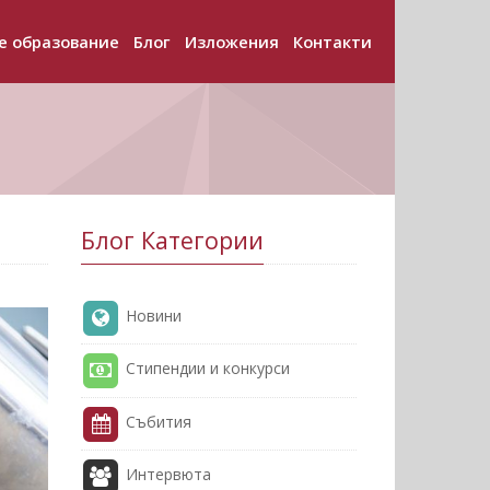
е образование
Блог
Изложения
Контакти
+
+
+
Блог Категории
Новини
Стипендии и конкурси
Събития
Интервюта