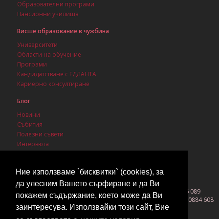
Образователни програми
Пансионни училища
Висше образование в чужбина
Университети
Области на обучение
Програми
Кандидатстване с ЕДЛАНТА
Кариерно консултиране
Блог
Новини
Събития
Полезни съвети
Интервюта
Стипендии
Ние използваме `бисквитки` (cookies), за
да улесним Вашето сърфиране и да Ви
София 1142, бул. Васил Левски 3, ет. 1, ап. 1, моб. 0889 086 089
покажем съдържание, което може да Ви
Бургас 8000, ул. Вардар 26, ет. 1, офис 2, тел. 056 530 800, моб. 0884 608
заинтересува. Използвайки този сайт, Вие
419
©2026 EDLANTA All rights reserved!