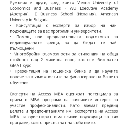
Румъния и други, сред които Vienna University of
Economics and Business - WU Executive Academy
(Австрия), IE Business School (Испания), American
University in Bulgaria.
• Консултации с експерти за избор на най-
подходящите за вас програми и университети.
• Помощ при предварителната подготовка за
индивидуалните срещи, за да бъдат те най-
пълноценни.
• Многобройни възможности за стипендии на обща
стойност над 2 милиона евро, както и безплатен
GMAT курс
• Презентация на Пощенска банка и да научите
повече за възможностите за финансиране на Вашето
обучение
Експерти на Access MBA оценяват потенциала за
прием в МВА програми на заявилите интерес за
участие професионалисти. Като вземат предвид
целите и предпочитанията им, експертите на Access
MBA ги ориентират към всички подходящи за тях
програми, които присъстват на събитието.