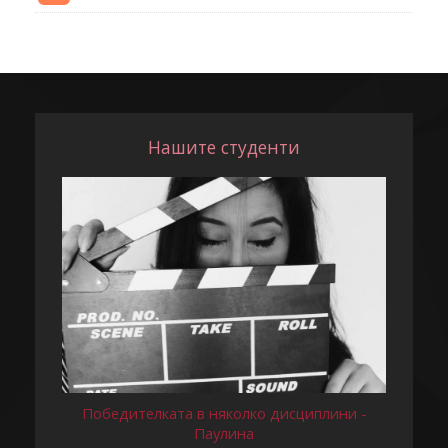
Нашите студенти
Победителката в няколко дисциплини -
Паулина