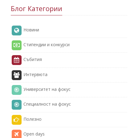
Блог Категории
Новини
Стипендии и конкурси
Събития
Интервюта
Университет на фокус
Специалност на фокус
Полезнo
Open days