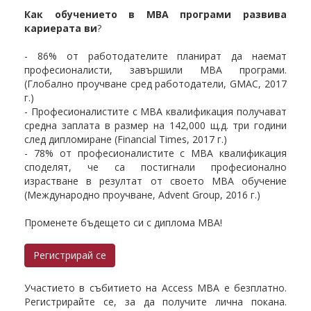
Как обучението в MBA програми развива
кариерата ви
?
- 86% от работодателите планират да наемат
професионалисти, завършили MBA програми.
(Глобално проучване сред работодатели, GMAC, 2017
г.)
- Професионалистите с MBA квалификация получават
средна заплата в размер на 142,000 щ.д. три години
след дипломиране (Financial Times, 2017 г.)
- 78% от професионалистите с MBA квалификация
споделят, че са постигнали професионално
израстване в резултат от своето МВА обучение
(Международно проучване, Advent Group, 2016 г.)
Променете бъдещето си с диплома МВА!
Регистрирай се
Участието в събитието на Access MBA е безплатно.
Регистрирайте се, за да получите лична покана.