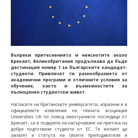
Въпреки притесненията и неяснотите около
Брекзит, Великобритания продължава да бъде
дестинация номер 1 за българските кандидат-
студенти. Привличат ги разнообразието от
академични програми и отличните условия за
обучение, както и възможностите за
пълноценен студентски живот
.
Нагласите на британските университети, изразени и в
официалните изявления на тяхната асоциация
Universities UK по повод евентуалните последици от
Брекзит, са в подкрепа на насърчаване на притока на
добре подготвени студенти от EC. Те желаят да
запазят и статута на своите преподаватели и