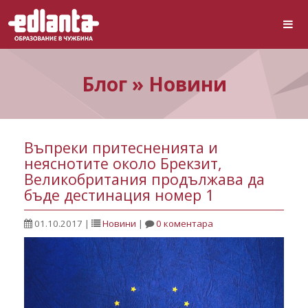
Блог » Новини
Въпреки притесненията и
неяснотите около Брекзит,
Великобритания продължава да
бъде дестинация номер 1
01.10.2017
|
Новини
|
0 коментара