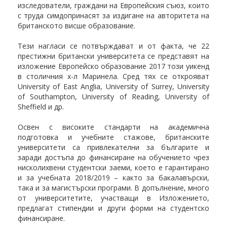
изследователи, граждани на Европейския съюз, които
с труда симдопринасят за издигане на авторитета на
британското висше образование.
Тези нагласи се потвърждават и от факта, че 22
престижни британски университета се представят на
изложение Европейско образование 2017 този уикенд
в столичния х-л Маринела. Сред тях се открояват
University of East Anglia, University of Surrey, University
of Southampton, University of Reading, University of
Sheffield и др.
Освен с високите стандарти на академична
подготовка и учебните стажове, британските
университети са привлекателни за българите и
заради достъпа до финансиране на обучението чрез
нисколихвени студентски заеми, което е гарантирано
и за учебната 2018/2019 – както за бакалавърски,
така и за магистърски програми. В допълнение, много
от университетите, участващи в Изложението,
предлагат стипендии и други форми на студентско
финансиране.