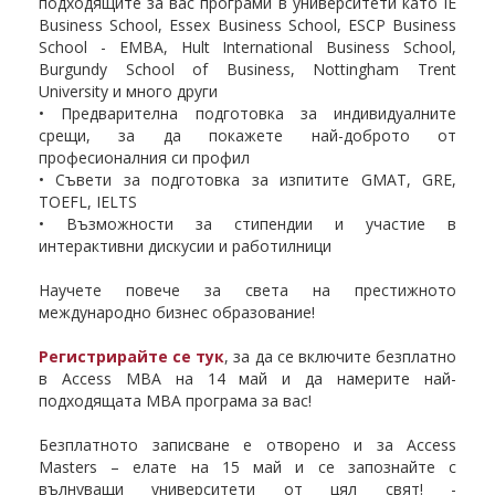
подходящите за вас програми в университети като IE
Business School, Essex Business School, ESCP Business
School - EMBA, Hult International Business School,
Burgundy School of Business, Nottingham Trent
University и много други
• Предварителна подготовка за индивидуалните
срещи, за да покажете най-доброто от
професионалния си профил
• Съвети за подготовка за изпитите GMAT, GRE,
TOEFL, IELTS
• Възможности за стипендии и участие в
интерактивни дискусии и работилници
Научете повече за света на престижното
международно бизнес образование!
Регистрирайте се тук
, за да се включите безплатно
в Access MBA на 14 май и да намерите най-
подходящата MBA програма за вас!
Безплатното записване е отворено и за Access
Masters – елате на 15 май и се запознайте с
вълнуващи университети от цял свят! -