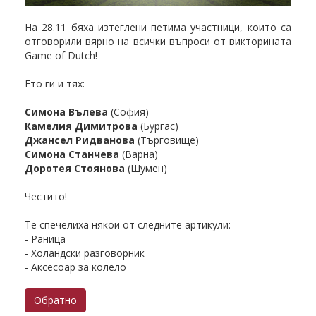
На 28.11 бяха изтеглени петима участници, които са
отговорили вярно на всички въпроси от викторината
Game of Dutch!
Ето ги и тях:
Симона Вълева
(София)
Камелия Димитрова
(Бургас)
Джансел Ридванова
(Търговище)
Симона Станчева
(Варна)
Доротея Стоянова
(Шумен)
Честито!
Те спечелиха някои от следните артикули:
- Раница
- Холандски разговорник
- Аксесоар за колело
Обратно