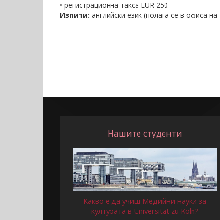
• регистрационна такса EUR 250
Изпити:
английски език (полага се в офиса н
Нашите студенти
Какво е да учиш Медийни науки за
културата в Universität zu Köln?