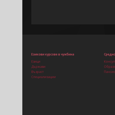
Езикови курсове в чужбина
Средно
Езици
Консул
Държави
Образо
Възраст
Панси
Специализации