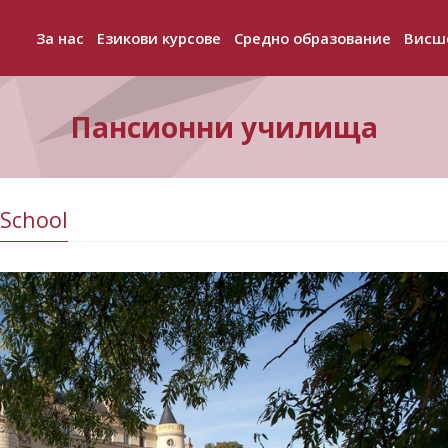
За нас
Езикови курсове
Средно образование
Висш
+
+
+
Пансионни училища
 School