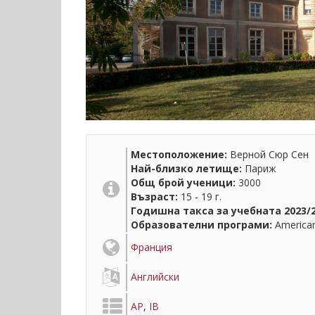
Местоположение:
Верной Сюр Сен
Най-близко летище:
Париж
Общ брой ученици:
3000
Възраст:
15 - 19 г.
Годишна такса за учебната 2023/2
Образователни програми:
American
Франция
Английски
AP
,
IB