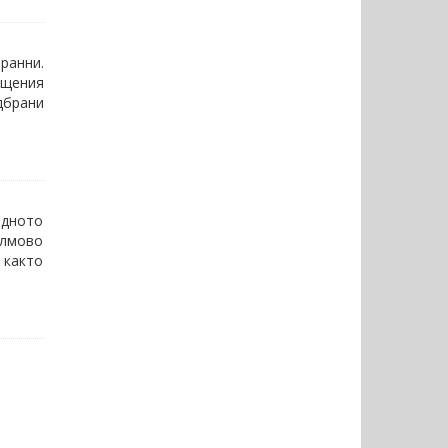
ранни.
ещения
дбрани
одното
илмово
 както