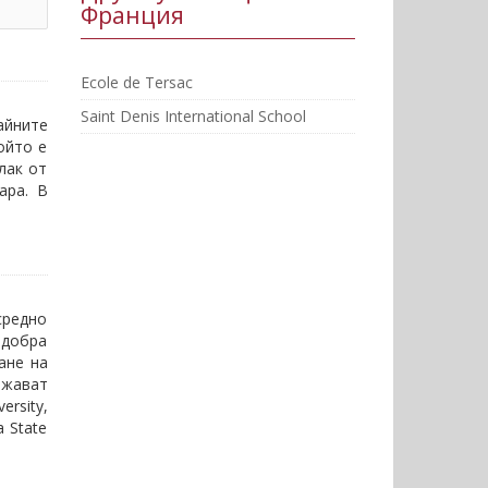
Франция
Ecole de Tersac
Saint Denis International School
айните
ойто е
лак от
ара. В
средно
 добра
ане на
лжават
ersity,
a State