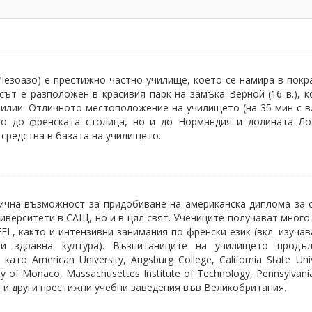
езоазо) е престижно частно училище, което се намира в покр
пусът е разположен в красивия парк на замъка Верной (16 в.), к
илии. Отличното местоположение на училището (на 35 мин с в
мо до френската столица, но и до Нормандия и долината Ло
 средства в базата на училището.
ична възможност за придобиване на американска диплома за 
ниверситети в САЩ, но и в цял свят. Учениците получават много
FL, както и интензивни занимания по френски език (вкл. изучав
 и здравна култура). Възпитаниците на училището продъ
о American University, Augsburg College, California State Univ
sity of Monaco, Massachusettes Institute of Technology, Pennsylvani
както и други престижни учебни заведения във Великобритания.