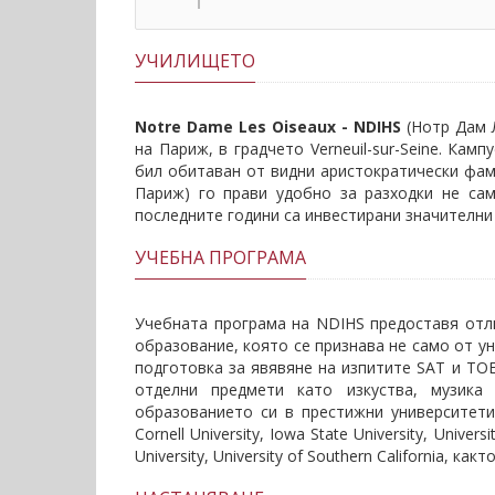
УЧИЛИЩЕТО
Notre Dame Les Oiseaux - NDIHS
(Нотр Дам Л
на Париж, в градчето Verneuil-sur-Seine. Кам
бил обитаван от видни аристократически фам
Париж) го прави удобно за разходки не са
последните години сa инвестирани значителни
УЧЕБНA ПРОГРАМA
Учебната програма на NDIHS предоставя отл
образование, която се признава не само от у
подготовка за явявяне на изпитите SAT и TOE
отделни предмети като изкуства, музика
образованието си в престижни университети кат
Cornell University, Iowa State University, Univer
University, University of Southern California, 