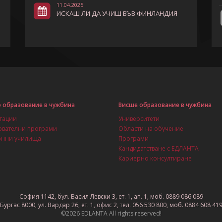
11.04.2025
ИСКАШ ЛИ ДА УЧИШ ВЪВ ФИНЛАНДИЯ
 образование в чужбина
Висше образование в чужбина
тации
Университети
вателни програми
Области на обучение
онни училища
Програми
Кандидатстване с ЕДЛАНТА
Кариерно консултиране
София 1142, бул. Васил Левски 3, ет. 1, ап. 1, моб. 0889 086 089
Бургас 8000, ул. Вардар 26, ет. 1, офис 2, тел. 056 530 800, моб. 0884 608 41
©2026 EDLANTA All rights reserved!