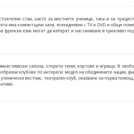
тоятелни стаи, както за местните ученици, така и за чуждест
ията има компютърни зали, всекидневни с TV и DVD и общи пом
 на френски език могат да изберат и настаняване в грижливо по
мнастимески салона, открити тенис кортове и игрища. В своб
ообразни клубове по интереси: модел на обединените нации, ф
 ученически вестник, театрален клуб, оказване на първа помощ,
ативи.