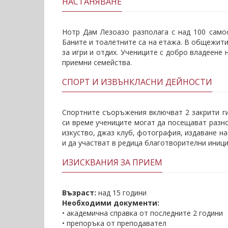
НАСТАНЯВАНЕ
Нотр Дам Лезоазо разполага с над 100 самос
Баните и тоалетните са на етажа. В общежит
за игри и отдих. Учениците с добро владеене
приемни семейства.
СПОРТ И ИЗВЪНКЛАСНИ ДЕЙНОСТИ
Спортните съоръжения включват 2 закрити ги
си време учениците могат да посещават разн
изкуство, джаз клуб, фотография, издаване на
и да участват в редица благотворителни иници
ИЗИСКВАНИЯ ЗА ПРИЕМ
Възраст:
над 15 години
Необходими документи:
• академична справка от последните 2 години
• препоръка от преподавател