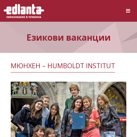
Езикови ваканции
МЮНХЕН – HUMBOLDT INSTITUT