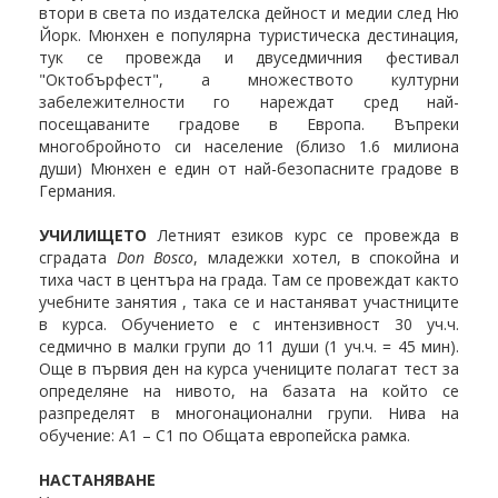
втори в света по издателска дейност и медии след Ню
Йорк. Мюнхен е популярна туристическа дестинация,
тук се провежда и двуседмичния фестивал
"Октобърфест", а множеството културни
забележителности го нареждат сред най-
посещаваните градове в Европа. Въпреки
многобройното си население (близо 1.6 милиона
души) Мюнхен е един от най-безопасните градове в
Германия.
УЧИЛИЩЕТО
Летният езиков курс се провежда в
сградата
Don Bosco
, младежки хотел, в спокойна и
тиха част в центъра на града. Там се провеждат както
учебните занятия , така се и настаняват участниците
в курса. Обучението е с интензивност 30 уч.ч.
седмично в малки групи до 11 души (1 уч.ч. = 45 мин).
Още в първия ден на курса учениците полагат тест за
определяне на нивото, на базата на който се
разпределят в многонационални групи. Нива на
обучение: A1 – C1 по Общата европейска рамка.
НАСТАНЯВАНЕ