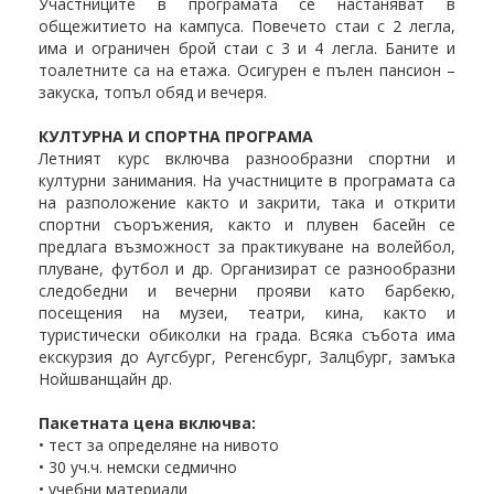
Участниците в програмата се настаняват в
общежитието на кампуса. Повечето стаи с 2 легла,
има и ограничен брой стаи с 3 и 4 легла. Баните и
тоалетните са на етажа. Осигурен е пълен пансион –
закуска, топъл обяд и вечеря.
КУЛТУРНА И СПОРТНА ПРОГРАМА
Летният курс включва разнообразни спортни и
културни занимания. На участниците в програмата са
на разположение както и закрити, така и открити
спортни съоръжения, както и плувен басейн се
предлага възможност за практикуване на волейбол,
плуване, футбол и др. Организират се разнообразни
следобедни и вечерни прояви като барбекю,
посещения на музеи, театри, кина, както и
туристически обиколки на града. Всяка събота има
екскурзия до Аугсбург, Регенсбург, Залцбург, замъка
Нойшванщайн др.
Пакетната цена включва:
• тест за определяне на нивото
• 30 уч.ч. немски седмично
• учебни материали