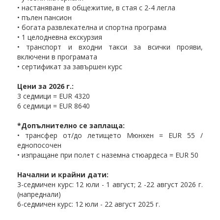
• настаняване в общежитие, в стая с 2-4 легла
• пълен пансион
• богата развлекателна и спортна програма
• 1 целодневна екскурзия
• транспорт и входни такси за всички прояви,
включени в програмата
• сертификат за завършен курс
Цени за 2026 г.:
3 седмици = EUR 4320
6 седмици = EUR 8640
*Допълнително се заплаща:
• трансфер от/до летището Мюнхен = EUR 55 /
еднопосочен
• изпращане при полет с наземна стюардеса = EUR 50
Начални и крайни дати:
3-седмичен курс: 12 юли - 1 август; 2 -22 август 2026 г.
(напреднали)
6-седмичен курс: 12 юли - 22 август 2025 г.