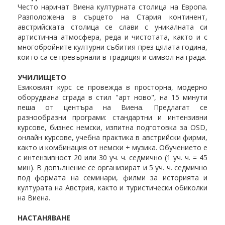
Често наричат Виена културната столица на Европа.
Разположена в сърцето на Стария континент,
австрийската столица се слави с уникалната си
артистична атмосфера, реда и чистотата, както и с
многобройните културни събития през цялата година,
които са се превърнали в традиция и символ на града.
УЧИЛИЩЕТО
Езиковият курс се провежда в просторна, модерно
оборудвана сграда в стил "арт ново", на 15 минути
пеша от центъра на Виена. Предлагат се
разнообразни програми: стандартни и интензивни
курсове, бизнес немски, изпитна подготовка за OSD,
онлайн курсове, учебна практика в австрийски фирми,
както и комбинация от немски + музика. Обучението е
с интензивност 20 или 30 уч. ч. седмично (1 уч. ч. = 45
мин). В допълнение се организират и 5 уч. ч. седмично
под формата на семинари, филми за историята и
културата на Австрия, както и туристически обиколки
на Виена.
НАСТАНЯВАНЕ