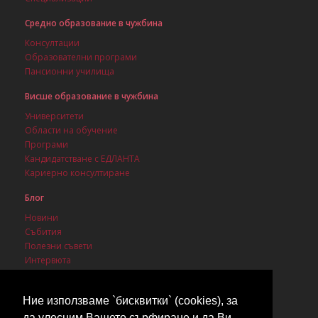
Средно образование в чужбина
Консултации
Образователни програми
Пансионни училища
Висше образование в чужбина
Университети
Области на обучение
Програми
Кандидатстване с ЕДЛАНТА
Кариерно консултиране
Блог
Новини
Събития
Полезни съвети
Интервюта
Стипендии
Ние използваме `бисквитки` (cookies), за
да улесним Вашето сърфиране и да Ви