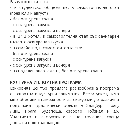
Възможностите са:
• в студентско общежитие, в самостоятелна стая
(през юли и август)
- без осигурена храна
- с осигурена закуска
- с осигурена закуска и вечеря
• в BNB хотел, в самостоятелна стая със санитарен
възел, с осигурена закуска
• в семейство, в самостоятелна стая
- без осигурена храна
- с осигурена закуска
- с осигурена закуска и вечеря
• в споделен апартамент, без осигурена храна
КУЛТУРНА И СПОРТНА ПРОГРАМА
Езиковият център предлага разнообразна програма
от спортни и културни занимания. Всеки уикенд има
многобройни възможности за екскурзии до различни
популярни туристически обекти в Залцбург, Грац,
Линц, Прага, Будапеща, езерото Нойзидл и др.
Участието в екскурзиите е по желание, срещу
допълнително заплащане.