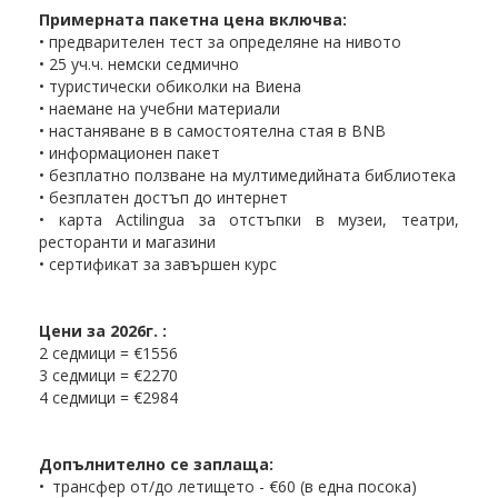
Примерната пакетна цена включва:
• предварителен тест за определяне на нивото
• 25 уч.ч. немски седмично
• туристически обиколки на Виена
• наемане на учебни материали
• настаняване в в самостоятелна стая в BNB
• информационен пакет
• безплатно ползване на мултимедийната библиотека
• безплатен достъп до интернет
• карта Actilingua за отстъпки в музеи, театри,
ресторанти и магазини
• сертификат за завършен курс
Цени за 2026г. :
2 седмици = €1556
3 седмици = €2270
4 седмици = €2984
Допълнително се заплаща:
• трансфер от/до летището - €60 (в една посока)