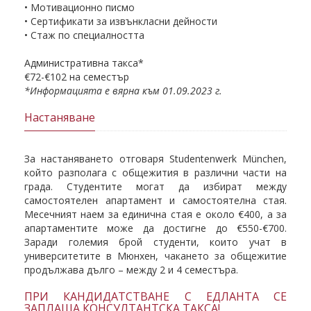
• Мотивационно писмо
• Сертификати за извънкласни дейности
• Стаж по специалността
Административна такса*
€72-€102 на семестър
*Информацията е вярна към 01.09.2023 г.
Настаняване
За настаняването отговаря Studentenwerk München,
който разполага с общежития в различни части на
града. Студентите могат да избират между
самостоятелен апартамент и самостоятелна стая.
Месечният наем за единична стая е около €400, а за
апартаментите може да достигне до €550-€700.
Заради големия брой студенти, които учат в
университетите в Мюнхен, чакането за общежитие
продължава дълго – между 2 и 4 семестъра.
ПРИ КАНДИДАТСТВАНЕ С ЕДЛАНТА СЕ
ЗАПЛАЩА КОНСУЛТАНТСКА ТАКСА!