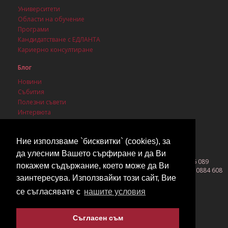
Университети
Области на обучение
Програми
Кандидатстване с ЕДЛАНТА
Кариерно консултиране
Блог
Новини
Събития
Полезни съвети
Интервюта
Стипендии
Ние използваме `бисквитки` (cookies), за
да улесним Вашето сърфиране и да Ви
София 1142, бул. Васил Левски 3, ет. 1, ап. 1, моб. 0889 086 089
покажем съдържание, което може да Ви
Бургас 8000, ул. Вардар 26, ет. 1, офис 2, тел. 056 530 800, моб. 0884 608
заинтересува. Използвайки този сайт, Вие
419
©2026 EDLANTA All rights reserved!
се съгласявате с
нашите условия
Съгласен съм