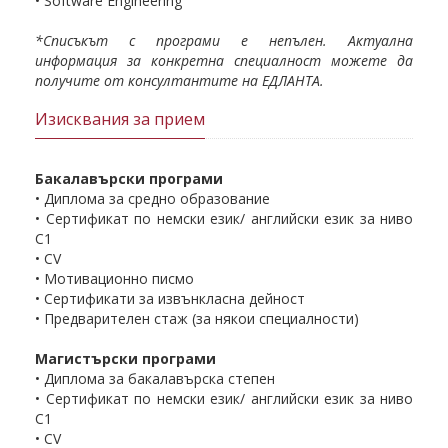
• Software Engineering
*Списъкът с програми е непълен. Актуална
информация за конкретна специалност можете да
получите от консултантите на ЕДЛАНТА.
Изисквания за прием
Бакалавърски програми
• Диплома за средно образование
• Сертификат по немски език/ английски език за ниво
С1
• CV
• Мотивационно писмо
• Сертификати за извънкласна дейност
• Предварителен стаж (за някои специалности)
Магистърски програми
• Диплома за бакалавърска степен
• Сертификат по немски език/ английски език за ниво
С1
• CV