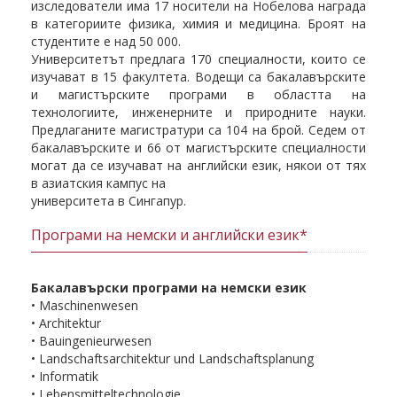
изследователи има 17 носители на Нобелова награда
в категориите физика, химия и медицина. Броят на
студентите е над 50 000.
Университетът предлага 170 специалности, които се
изучават в 15 факултета. Водещи са бакалавърските
и магистърските програми в областта на
технологиите, инженерните и природните науки.
Предлаганите магистратури са 104 на брой. Седем от
бакалавърските и 66 от магистърските специалности
могат да се изучават на английски език, някои от тях
в азиатския кампус на
университета в Сингапур.
Програми на немски и английски език*
Бакалавърски програми на немски език
• Maschinenwesen
• Architektur
• Bauingenieurwesen
• Landschaftsarchitektur und Landschaftsplanung
• Informatik
• Lebensmitteltechnologie