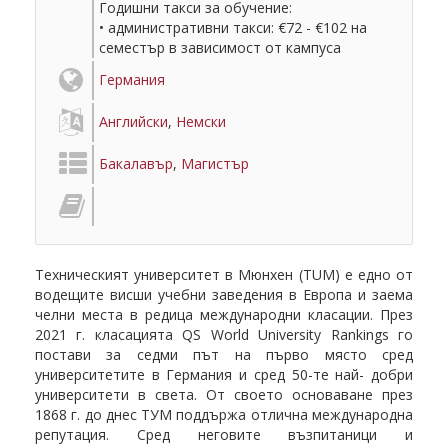
Годишни такси за обучение:
• административни такси: €72 - €102 на
семестър в зависимост от кампуса
Германия
Английски
,
Немски
Бакалавър
,
Магистър
Техническият университет в Мюнхен (TUM) е едно от
водещите висши учебни заведения в Европа и заема
челни места в редица международни класации. През
2021 г. класацията QS World University Rankings го
постави за седми път на първо място сред
университетите в Германия и сред 50-те най- добри
университети в света. От своето основаване през
1868 г. до днес ТУМ поддържа отлична международна
репутация. Сред неговите възпитаници и