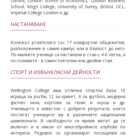
Oxford, London School of Economics, London Business
School, King’s College, University of Surrey, Bristol, UCL,
Imperial College London и др.
НАСТАНЯВАНЕ
Колежът ртазполага със 17 комфортни общежития,
разположение в самия кампус или в близост до него.
По-малките ученици са настанени в стаи с 4-6 легла, а
по-големите - в самостоятелни или двойни стаи.
СПОРТ И ИЗВЪНКЛАСНИ ДЕЙНОСТИ
Wellington College има отлична спортна база: 16
игрища за ръгби, 12 за крикет, 6 за футбол, модерна
фитнес зала, кортове за тенис и скуош и др.
Училището е известно с добрите резултати, които
постигат учениците му в различните национални
шампионати. В свободното си време могат да се
включат и в някои от многобройните клубове по
интереси. Редовно се организират посещения на