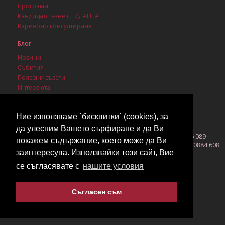
Програми
Кандидатстване с ЕДЛАНТА
Кариерно консултиране
Блог
Новини
Събития
Полезни съвети
Интервюта
Стипендии
Ние използваме `бисквитки` (cookies), за
да улесним Вашето сърфиране и да Ви
София 1142, бул. Васил Левски 3, ет. 1, ап. 1, моб. 0889 086 089
покажем съдържание, което може да Ви
Бургас 8000, ул. Вардар 26, ет. 1, офис 2, тел. 056 530 800, моб. 0884 608
заинтересува. Използвайки този сайт, Вие
419
©2026 EDLANTA All rights reserved!
се съгласявате с
нашите условия
Съгласен съм