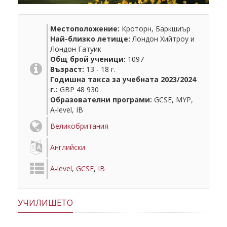
Местоположение:
Кроторн, Баркшиър
Най-близко летище:
Лондон Хийтроу и
Лондон Гатуик
Общ брой ученици:
1097
Възраст:
13 - 18 г.
Годишна такса за учебната 2023/2024
г.:
GBP 48 930
Образователни програми:
GCSE, MYP,
A-level, IB
Великобритания
Английски
A-level
,
GCSE
,
IB
УЧИЛИЩЕТО