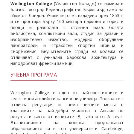
Wellington College
(Уелингтън Колидж) се намира в
близост до град Рединг, графство Бъркшиър, само на
55км от Лондон. Училището е създадено през 1853 г.
и се простира върху 160 хектара паркови и гористи
площи и разполага с отлична база: богата
библиотека, компютърни зали, студия за дизайн и
изобразително изкуство, модерно оборудвани
лаборатории и страхотни спортни игрища и
съоръжения. Внушителните сгради на колежа се
отличават с уникална барокова архитектура и
наподобяват френски замъци.
УЧЕБНA ПРОГРАМA
Wellington College е едно от най-престижните и
селективни английски пансионни училища. Ползва се с
отлична репутация и заема челните места в
класациите за най-добри училища в Англия по
резултати както от изпитите IB, така и от А Level.
Възпитаниците на колежа продължават
образованието си в топ университети: Cambridge,