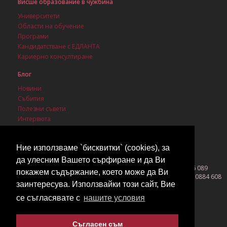
Висше образование в чужбина
Университети
Области на обучение
Програми
Кандидатстване с ЕДЛАНТА
Кариерно консултиране
Блог
Новини
Събития
Полезни съвети
Интервюта
Стипендии
Ние използваме `бисквитки` (cookies), за
да улесним Вашето сърфиране и да Ви
София 1142, бул. Васил Левски 3, ет. 1, ап. 1, моб. 0889 086 089
покажем съдържание, което може да Ви
Бургас 8000, ул. Вардар 26, ет. 1, офис 2, тел. 056 530 800, моб. 0884 608
заинтересува. Използвайки този сайт, Вие
419
©2026 EDLANTA All rights reserved!
се съгласявате с
нашите условия
Съгласен съм