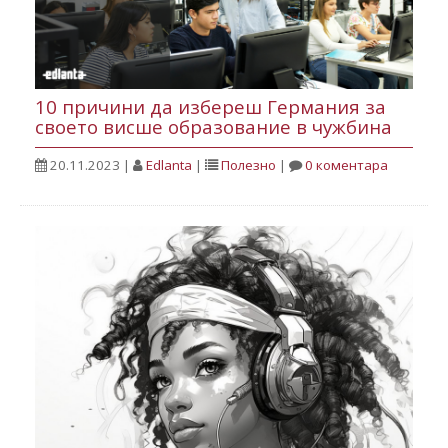
10 причини да избереш Германия за
своето висше образование в чужбина
20.11.2023
|
Edlanta
|
Полезнo
|
0 коментара