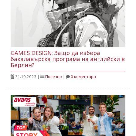
GAMES DESIGN: Защо да избера
бакалавърска програма на английски в
Берлин?
31.10.2023
|
Полезнo
|
0 коментара